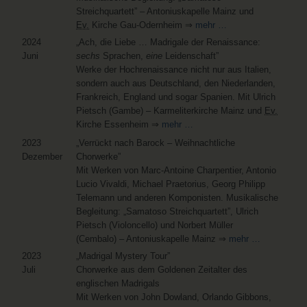
Streichquartett” – Antoniuskapelle Mainz und
Ev.
Kirche Gau-Odernheim ⇒
mehr …
2024
„Ach, die Liebe … Madrigale der Renaissance:
Juni
sechs
Sprachen,
eine
Leidenschaft”
Werke der Hochrenaissance nicht nur aus Italien,
sondern auch aus Deutschland, den Niederlanden,
Frankreich, England und sogar Spanien. Mit Ulrich
Pietsch (Gambe) – Karmeliterkirche Mainz und
Ev.
Kirche Essenheim ⇒
mehr …
2023
„Verrückt nach Barock – Weihnachtliche
Dezember
Chorwerke”
Mit Werken von Marc-Antoine Charpentier, Antonio
Lucio Vivaldi, Michael Praetorius, Georg Philipp
Telemann und anderen Komponisten. Musikalische
Begleitung: „Samatoso Streichquartett”, Ulrich
Pietsch (Violoncello) und Norbert Müller
(Cembalo) – Antoniuskapelle Mainz ⇒
mehr …
2023
„Madrigal Mystery Tour”
Juli
Chorwerke aus dem Goldenen Zeitalter des
englischen Madrigals
Mit Werken von John Dowland, Orlando Gibbons,