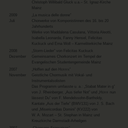
Christoph Willibald Gluck u.a.– St. Ignaz-Kirche
Mainz
2009
„La musica delle donne”
Juli
Chorwerke von Komponistinnen des 16. bis 20
Jahrhunderts
Werke von Maddalena Casulana, Vittoria Aleotti,
Isabella Leonarda, Fanny Hensel, Felicitas
Kuckuck und Erna Woll – Karmeliterkirche Mainz
2008
„Storm-Lieder” von Felicitas Kuckuck
Dezember
Gemeinsames Chorkonzert im Tempel der
Evangelischen Studentengemeinde Mainz
2007
„Hoffen auf den
Herrn
”
November
Geistliche Chormusik mit Vokal- und
Instrumentalsolisten
Das Programm umfasste u. a.: „Stabat Mater in g”
von J. Rheinberger, „Aus tiefer Not” und „
Herr
nun
lässest Du” von F. Mendelssohn-Bartholdy,
Kantate „Aus der Tiefe” (BWV131) von J. S. Bach
und „Misericordias Domini” (KV222) von
W. A. Mozart – St. Stephan in Mainz und
Kreuzkirche Darmstadt-Arheilgen
2007
„Chansons Françaises”