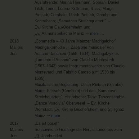
Ausführende: Marina Herrmann, Sopran; Daniel
Tilch, Tenor; Lorenz Kollmann, Bass; Margit
Pietsch, Cembalo; Ulrich Pietsch, Gambe und
Kontrabass; „Samatoso Streichquartett” –
Ev.
Kirche Gau-Odernheim und
Ev.
Altmünsterkirche Mainz ⇒
mehr …
2018
„Commedia – 40 Jahre Mainzer Madrigalchor”
Mai bis
Madrigalkomödie „Il Zabaione musicale” von
Juni
Adriano Banchieri (1568–1634), Madrigalzyklus
„Lamento d’Arianna” von Claudio Monteverdi
(1567–1643) sowie Instrumentalwerke von Claudio
Monteverdi und Fabritio Caroso (um 1530 bis
1605).
Musikalische Begleitung: Ulrich Pietsch (Gambe),
Margit Pietsch (Cembalo) und das „Samatoso
Streichquartett”. Historischer Tanz: Tanzensemble
„Danza Vosolvia” Oberwesel –
Ev.
Kirche
Wörrstadt,
Ev.
Kirche Bischofsheim und
St.
Ignaz
Mainz ⇒
mehr …
2017
„Es ist böse!”
Mai bis
Schauerliche Gesänge der Renaissance bis zum
Juni
20.
Jahrhundert