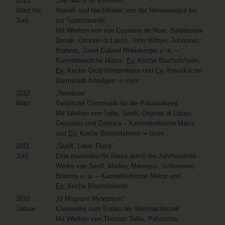
2013
„Die Nacht ist kommen”
März bis
Abend- und Nachtlieder von der Renaissance bis
Juni
zur Spätromantik
Mit Werken von von Cypriano de Rore, Baldassare
Donati, Orlando di Lasso, John Wilbye, Johannes
Brahms, Josef Gabriel Rheinberger u. a. –
Karmeliterkirche Mainz,
Ev.
Kirche Bischofsheim,
Ev.
Kirche Groß-Winternheim und
Ev.
Kreuzkirche
Darmstadt-Arheilgen ⇒
mehr …
2012
„Tenebrae”
März
Geistliche Chormusik für die Passionszeit
Mit Werken von Tallis, Senfl, Orlando di Lasso,
Gesualdo und Zelenka – Karmeliterkirche Mainz
und
Ev.
Kirche Bischofsheim ⇒
mehr …
2011
„Stadt, Land, Fluss”
Juni
Eine musikalische Reise durch die Jahrhunderte
Werke von Senfl, Morley, Marenzio, Schumann,
Brahms u. a. – Karmeliterkirche Mainz und
Ev.
Kirche Bischofsheim
2010
„O Magnum Mysterium”
Januar
Chorwerke zum Endes der Weihnachtszeit
Mit Werken von Thomas Tallis, Palestrina,