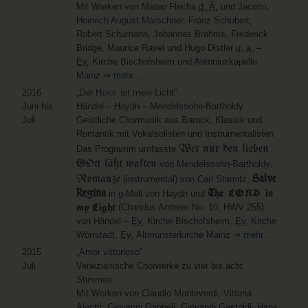
Mit Werken von Mateo Flecha
d. Ä.
und Jacotin,
Heinrich August Marschner, Franz Schubert,
Robert Schumann, Johannes Brahms, Frederick
Bridge, Maurice Ravel und Hugo Distler
u. a.
–
Ev.
Kirche Bischofsheim und Antoniuskapelle
Mainz ⇒
mehr …
2016
„Der
Herr
ist mein Licht”
Juni bis
Händel – Haydn – Mendelssohn-Bartholdy.
Juli
Geistliche Chormusik aus Barock, Klassik und
Romantik mit Vokalsolisten und Instrumentalisten
Wer nur den lieben
Das Programm umfasste
GOtt läßt walten
von Mendelssohn-Bartholdy,
Romanze
Salve
(instrumental) von Carl Stamitz,
The
is
Regina
LORD
in g-Moll von Haydn und
my Light
(Chandos Anthem No. 10, HWV 255)
von Händel –
Ev.
Kirche Bischofsheim,
Ev.
Kirche
Wörrstadt,
Ev.
Altmünsterkirche Mainz ⇒
mehr …
2015
„Amor vittorioso”
Juli
Venezianische Chorwerke zu vier bis acht
Stimmen
Mit Werken von Claudio Monteverdi, Vittoria
Aleotti, Giovanni Gabrieli, Giovanni Gastoldi, Hans