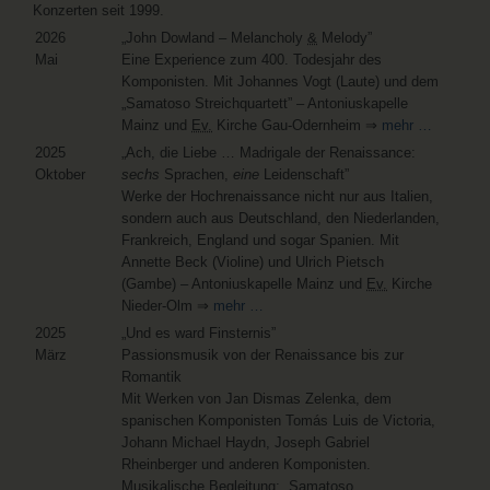
Konzerten seit 1999.
2026
„John Dowland – Melancholy
&
Melody”
Mai
Eine Experience zum 400. Todesjahr des
Komponisten. Mit Johannes Vogt (Laute) und dem
„Samatoso Streichquartett” – Antoniuskapelle
Mainz und
Ev.
Kirche Gau-Odernheim ⇒
mehr …
2025
„Ach, die Liebe … Madrigale der Renaissance:
Oktober
sechs
Sprachen,
eine
Leidenschaft”
Werke der Hochrenaissance nicht nur aus Italien,
sondern auch aus Deutschland, den Niederlanden,
Frankreich, England und sogar Spanien. Mit
Annette Beck (Violine) und Ulrich Pietsch
(Gambe) – Antoniuskapelle Mainz und
Ev.
Kirche
Nieder-Olm ⇒
mehr …
2025
„Und es ward Finsternis”
März
Passionsmusik von der Renaissance bis zur
Romantik
Mit Werken von Jan Dismas Zelenka, dem
spanischen Komponisten Tomás Luis de Victoria,
Johann Michael Haydn, Joseph Gabriel
Rheinberger und anderen Komponisten.
Musikalische Begleitung: „Samatoso