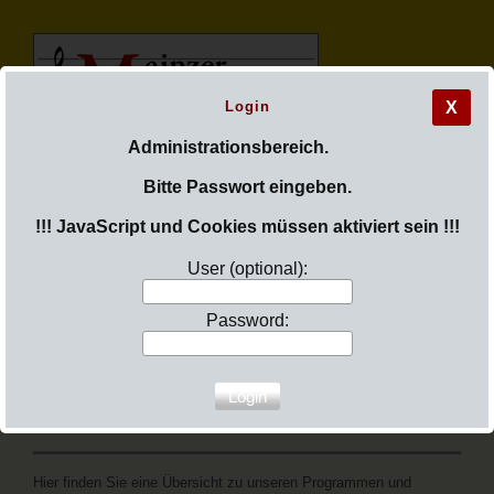
Login
X
M
ainzer
Administrationsbereich.
Bitte Passwort eingeben.
M
adrigal
c
hor
!!! JavaScript und Cookies müssen aktiviert sein !!!
User (optional):
Password:
Sie sind hier:
Login
Menü aufklappen
Konzertchronik
Hier finden Sie eine Übersicht zu unseren Programmen und