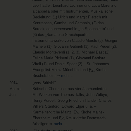
Leo Haßler, Leonhard Lechner und Luca Marenzio
a cappella oder mit Instrumenten. Musikalische
Begleitung: (1) Ulrich und Margit Pietsch mit
Kontrabass, Gambe und Cembalo, (2) das
Barockposaunenensemble „La Spagnoletta” und
(3) das „Samatoso Streichquartett”.
Instrumentalwerke von Claudio Merulo (3), Giorgio
Mainero (1), Giovanni Gabrieli (3), Paul Peuerl (2),
Claudio Monteverdi (1, 2, 3), Michael East (2),
Felice Maria Picinetti (1), Giovanni Battista
Vitali (1) und Daniel Speer (2) – St. Johannes
Evangelist Mainz-Münchfeld und
Ev.
Kirche
Bischofsheim ⇒
mehr …
2014
„Very British!”
Mai bis
Britische Chormusik aus vier Jahrhunderten
Juni
Mit Werken von Thomas Tallis, John Wilbye,
Henry Purcell, Georg Friedrich Händel, Charles
Villiers Stanford, Edward Elgar u. a. –
Karmeliterkirche Mainz,
Ev.
Kirche Mainz-
Ebersheim und
Ev.
Kreuzkirche Darmstadt-
Arheilgen ⇒
mehr …