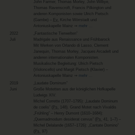
John Farmer, Thomas Morley, John Wilbye,
Thomas Ravenscroft, Francis Pilkington und
anderen Komponisten sowie Ulrich Pietsch
(Gambe) –
Ev.
Kirche Wörrstadt und
Antoniuskapelle Mainz ⇒
mehr …
2022
„Fantastische Tierwelten”
Juli
Madrigale aus Renaissance und Frühbarock
Mit Werken von Orlando di Lasso, Clement
Janequin, Thomas Morley, Jacques Arcadelt und
anderen internationalen Komponisten.
Musikalische Begleitung: Ulrich Pietsch
(Violoncello) und Margit Pietsch (Klavier) –
Antoniuskapelle Mainz ⇒
mehr …
2019
„Laudate Dominum”
Juni
Große Motetten aus der königlichen Hofkapelle
Ludwigs XIV.
Michel Corrette (1707–1795)
:
„Laudate Dominum
de coelis” (
Ps.
148)
. Grand Motet nach Vivaldis
„Frühling” –
Henry Dumont (1610–1684)
:
„Quemadmodum desiderat cervus” (
Ps.
41, 1–7)
–
Michel Delalande (1657–1726)
:
„Cantate Domino”
(
Ps.
97)