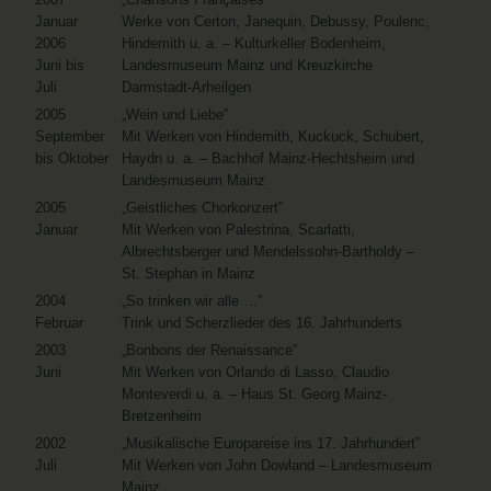
Januar
Werke von Certon, Janequin, Debussy, Poulenc,
2006
Hindemith u. a. – Kulturkeller Bodenheim,
Juni bis
Landesmuseum Mainz und Kreuzkirche
Juli
Darmstadt-Arheilgen
2005
„Wein und Liebe”
September
Mit Werken von Hindemith, Kuckuck, Schubert,
bis Oktober
Haydn u. a. – Bachhof Mainz-Hechtsheim und
Landesmuseum Mainz
2005
„Geistliches Chorkonzert”
Januar
Mit Werken von Palestrina, Scarlatti,
Albrechtsberger und Mendelssohn-Bartholdy –
St. Stephan in Mainz
2004
„So trinken wir alle …”
Februar
Trink und Scherzlieder des 16. Jahrhunderts
2003
„Bonbons der Renaissance”
Juni
Mit Werken von Orlando di Lasso, Claudio
Monteverdi u. a. – Haus St. Georg Mainz-
Bretzenheim
2002
„Musikalische Europareise ins 17. Jahrhundert”
Juli
Mit Werken von John Dowland – Landesmuseum
Mainz