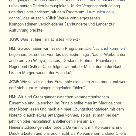
unbekannten Perlen herauspicken. In der Vergangenheit gelang
uns das unter anderem mit dem Programm
„La musica delle
donne”
, das ausschließlich Werke von vergessenen
Komponistinnen verschiedener Jahrhunderte und Länder zur
Aufführung brachte.
JGW:
Was ist hier Ihr nächstes Projekt?
HM:
Gerade haben wir mit dem Programm
„Die Nacht ist kommen”
begonnen; es enthält vier- bis sechsstimmige „Nacht”-Werke unter
anderem von Wilbye, Lassus, Dowland, Brahms, Rheinberger,
Reger und Distler. Dabei folgen wir mit der Musik durch die Nacht –
bis am Morgen wieder der Hahn kräht.
JGW:
Wie setzt sich das Ensemble eigentlich zusammen und wer
darf sich zum Mitsingen eingeladen fühlen?
HM:
Wir sind Grenzgänger zwischen kammerchorischem
Ensemble und Laienchor. Im Prinzip sollte man im Madrigalchor
aber Noten lesen und nach ein paar Übungsdurchgängen mit dem
Notenbild auch etwas anfangen können, sonst ist man bei dem
jährlich oder halbjährlich anfallenden Pensum an
Neueinstudierungen überfordert. Da wir nicht mit Konkurrenz und
Druck arbeiten und uns auch nicht als Konkurrenten anderer Chöre