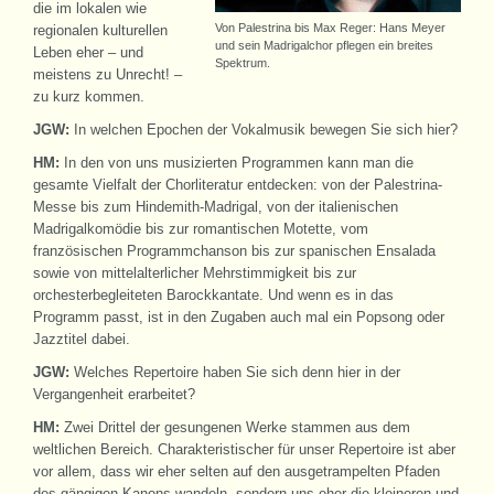
die im lokalen wie
Von Palestrina bis Max Reger: Hans Meyer
regionalen kulturellen
und sein Madrigalchor pflegen ein breites
Leben eher – und
Spektrum.
meistens zu Unrecht! –
zu kurz kommen.
JGW:
In welchen Epochen der Vokalmusik bewegen Sie sich hier?
HM:
In den von uns musizierten Programmen kann man die
gesamte Vielfalt der Chorliteratur entdecken: von der Palestrina-
Messe bis zum Hindemith-Madrigal, von der italienischen
Madrigalkomödie bis zur romantischen Motette, vom
französischen Programmchanson bis zur spanischen Ensalada
sowie von mittelalterlicher Mehrstimmigkeit bis zur
orchesterbegleiteten Barockkantate. Und wenn es in das
Programm passt, ist in den Zugaben auch mal ein Popsong oder
Jazztitel dabei.
JGW:
Welches Repertoire haben Sie sich denn hier in der
Vergangenheit erarbeitet?
HM:
Zwei Drittel der gesungenen Werke stammen aus dem
weltlichen Bereich. Charakteristischer für unser Repertoire ist aber
vor allem, dass wir eher selten auf den ausgetrampelten Pfaden
des gängigen Kanons wandeln, sondern uns eher die kleineren und