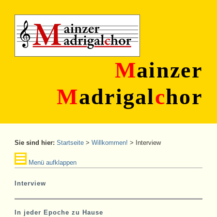
M
ainzer
M
adrigal
c
hor
Sie sind hier:
Startseite
>
Willkommen!
>
Interview
Menü aufklappen
Interview
In jeder Epoche zu Hause