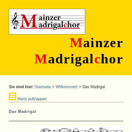
M
ainzer
M
adrigal
c
hor
Sie sind hier:
Startseite
>
Willkommen!
>
Das Madrigal
Menü aufklappen
Das Madrigal