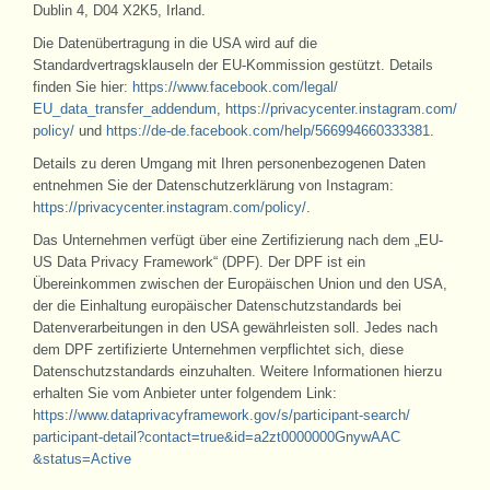
Dublin 4, D04 X2K5, Irland.
Die Datenübertragung in die USA wird auf die
Standardvertragsklauseln der EU-Kommission gestützt. Details
finden Sie hier:
https://www.facebook.com/legal/
EU_data_transfer_addendum
,
https://privacycenter.instagram.com/
policy/
und
https://de-de.facebook.com/
help/566994660333381
.
Details zu deren Umgang mit Ihren personenbezogenen Daten
entnehmen Sie der Datenschutzerklärung von Instagram:
https://privacycenter.instagram.com/
policy/
.
Das Unternehmen verfügt über eine Zertifizierung nach dem „EU-
US Data Privacy Framework“ (DPF). Der DPF ist ein
Übereinkommen zwischen der Europäischen Union und den USA,
der die Einhaltung europäischer Datenschutzstandards bei
Datenverarbeitungen in den USA gewährleisten soll. Jedes nach
dem DPF zertifizierte Unternehmen verpflichtet sich, diese
Datenschutzstandards einzuhalten. Weitere Informationen hierzu
erhalten Sie vom Anbieter unter folgendem Link:
https://www.dataprivacyframework.gov/
s/participant-search/
participant-detail
?contact=true
&id=a2zt0000000GnywAAC
&status=Active