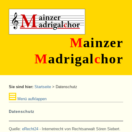
M
ainzer
M
adrigal
c
hor
Sie sind hier:
Startseite
>
Datenschutz
Menü aufklappen
Datenschutz
Quelle:
eRecht24
- Internetrecht von Rechtsanwalt Sören Siebert.