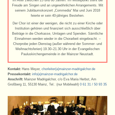
im Alter zwischen 25 und 60 Jahren. Im Mittelpunkt steht die
Freude am Singen und an ungewöhnlichen Arrangements. Mit
seinem Jubiläumskonzert „Commedia“ Mai und Juni 2018
feierte er sein 40-jähriges Bestehen.
Der Chor ist einer der wenigen, die nicht zu einer Kirche oder
Institution gehören und finanziert sich ausschließlich über
Beiträge in die Chorkasse, Umlagen und Spenden. Sämtliche
Einnahmen werden wieder in die Chorarbeit eingebracht. –
Chorprobe jeden Dienstag (außer während der Sommer- und
Weihnachtsferien) 19.30–21.30 Uhr in der Evangelischen
Pauluskirchengemeinde in der Mainzer Neustadt.
Kontakt:
Hans Meyer,
chorleiter(a)mainzer-madrigalchor.de
Pressekontakt:
info(a)mainzer-madrigalchor.de
Anschrift:
Mainzer Madrigalchor, c/o Eva Maria Herbst, Am
Großberg 11, 55130 Mainz, Tel.: (nur Mobilwahl)
0 61 31 / 50 93 35