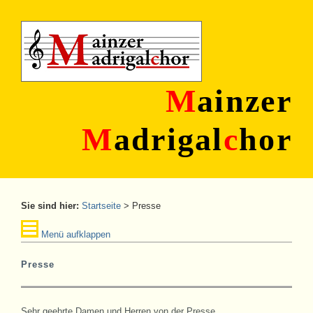
M
ainzer
M
adrigal
c
hor
Sie sind hier:
Startseite
>
Presse
Menü aufklappen
Presse
Sehr geehrte Damen und Herren von der Presse,