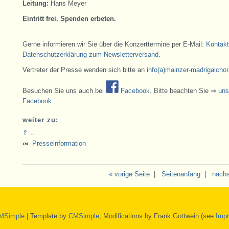
Leitung:
Hans Meyer
Eintritt frei. Spenden erbeten.
Gerne informieren wir Sie über die Konzerttermine per E-Mail:
Kontakt
Datenschutzerklärung zum Newsletterversand
.
Vertreter der Presse wenden sich bitte an
info(a)mainzer-madrigalchor
Besuchen Sie uns auch bei
Facebook
. Bitte beachten Sie ⇒
uns
Facebook
.
weiter zu:
⇑ ..
Presseinformation
« vorige Seite
|
Seitenanfang
|
nächs
MSimple
| Template by
CMSimple
, Modifications by Frank Gottwein (see
Imp