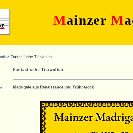
M
ainzer
M
a
onik
>
Fantastische Tierwelten
Fantastische Tierwelten
Madrigale aus Renaissance und Frühbarock