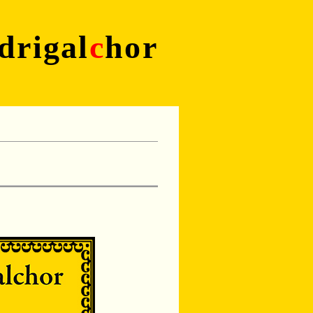
drigal
c
hor