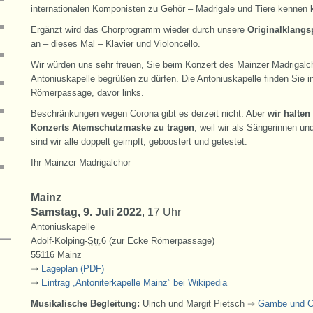
internationalen Komponisten zu Gehör – Madrigale und Tiere kennen
Ergänzt wird das Chorprogramm wieder durch unsere
Originalklangs
an – dieses Mal – Klavier und Violoncello.
Wir würden uns sehr freuen, Sie beim Konzert des Mainzer Madrigalch
Antoniuskapelle begrüßen zu dürfen. Die Antoniuskapelle finden Sie
Römerpassage, davor links.
Beschränkungen wegen Corona gibt es derzeit nicht. Aber
wir halten
Konzerts Atemschutzmaske zu tragen
, weil wir als Sängerinnen un
sind wir alle doppelt geimpft, geboostert und getestet.
Ihr Mainzer Madrigalchor
Mainz
Samstag, 9. Juli 2022
, 17 Uhr
Antoniuskapelle
Adolf-Kolping-
Str.
6 (zur Ecke Römerpassage)
55116 Mainz
⇒
Lageplan (PDF)
⇒
Eintrag „Antoniterkapelle Mainz” bei Wikipedia
Musikalische Begleitung:
Ulrich und Margit Pietsch ⇒
Gambe und C