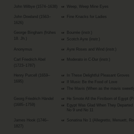
John Wilbye (1574–1638)
Weep, Weep Mine Eyes
John Dowland (1563–
Fine Knacks for Ladies
1626)
George Bingham (frühes
Bourrée (instr.)
18. Jh.)
Scotch Ayre (instr.)
Anonymus
Ayre Roses and Wind (instr.)
Carl Friedrich Abel
Moderato in C-Dur (instr.)
(1723–1787)
Henry Purcell (1659–
In These Delightful Pleasant Groves
1695)
If Music Be the Food of Love
The Mavis (When as the mavis sweetly
Georg Friedrich Händel
He Smote All the Firstborn of Egypt (P
(1685–1759)
Egypt Was Glad When They Departed (P
No 9 und No 11
James Hook (1746–
Sonatina No 1 (Allegretto, Menuett, Ron
1827)