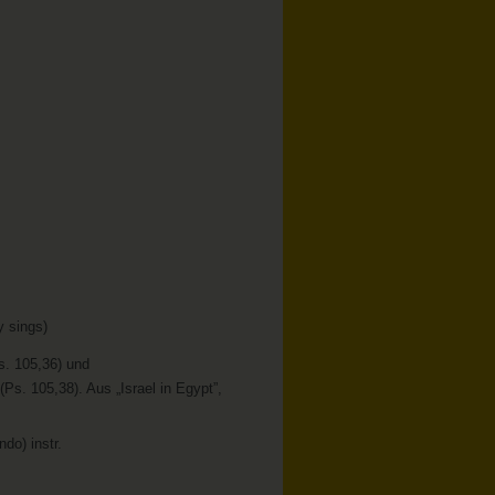
 sings)
s. 105,36) und
s. 105,38). Aus „Israel in Egypt”,
do) instr.