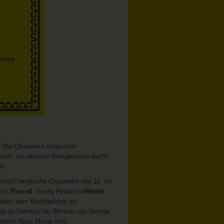
: Die Chorwerke englischer
rück, die weltweit ihresgleichen sucht.
it.
itish!” englische Chorwerke des 16. bis
enry
Purcell
, Georg Friedrich
Händel
,
 neben dem Madrigalchor die
Viola da Gamba) mit Werken von George
rleiter Hans Meyer inne.