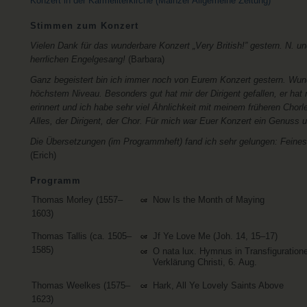
Konzert in der Karmeliterkirche (Mainzer Allgemeine Zeitung)
Stimmen zum Konzert
Vielen Dank für das wunderbare Konzert „Very British!” gestern. N. 
herrlichen Engelgesang!
(Barbara)
Ganz begeistert bin ich immer noch von Eurem Konzert gestern. Wu
höchstem Niveau. Besonders gut hat mir der Dirigent gefallen, er hat 
erinnert und ich habe sehr viel Ähnlichkeit mit meinem früheren Chorl
Alles, der Dirigent, der Chor. Für mich war Euer Konzert ein Genuss 
Die Übersetzungen (im Programmheft) fand ich sehr gelungen: Feines 
(Erich)
Programm
Thomas Morley (1557–
Now Is the Month of Maying
1603)
Thomas Tallis (ca. 1505–
Jf Ye Love Me (Joh. 14, 15–17)
1585)
O nata lux. Hymnus in Transfiguratione
Verklärung Christi, 6. Aug.
Thomas Weelkes (1575–
Hark, All Ye Lovely Saints Above
1623)