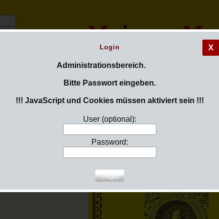
M
ainzer
M
a
Login
X
Administrationsbereich.
Bitte Passwort eingeben.
!!! JavaScript und Cookies müssen aktiviert sein !!!
Very British!
User (optional):
Password:
Britische Chormusik aus vier Jahrhunderten