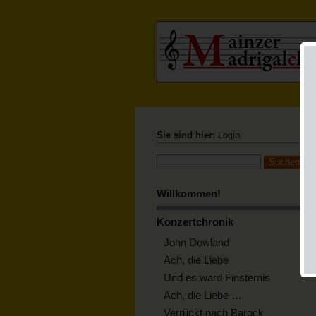
Sie sind hier:
Login
Willkommen!
Konzertchronik
John Dowland
Ach, die Liebe
Und es ward Finsternis
Ach, die Liebe …
Verrückt nach Barock