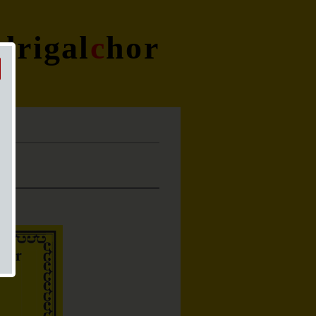
drigal
c
hor