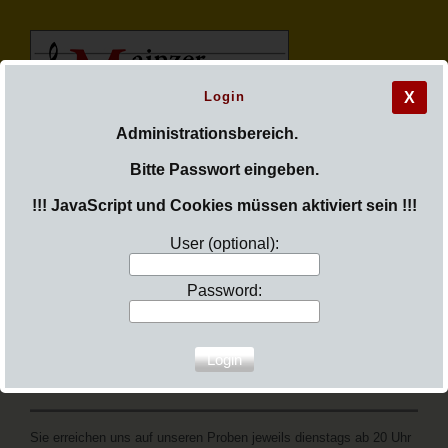
Login
X
M
ainzer
Administrationsbereich.
Bitte Passwort eingeben.
M
adrigal
c
hor
!!! JavaScript und Cookies müssen aktiviert sein !!!
User (optional):
Password:
Sie sind hier:
Login
Menü aufklappen
Kontakt
Sie erreichen uns auf unseren Proben jeweils dienstags ab 20 Uhr