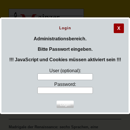
Login
X
M
ainzer
Administrationsbereich.
Bitte Passwort eingeben.
M
adrigal
c
hor
!!! JavaScript und Cookies müssen aktiviert sein !!!
User (optional):
Password:
Sie sind hier:
Login
Menü aufklappen
Ach, die Liebe
Madrigale der Renaissance:
sechs
Sprachen,
eine