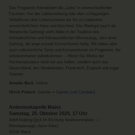
Das Programm thematisiert die „Liebe” in unterschiedlichen
Facetten: Von der Liebeswerbung oder dem schlagartigen
Verliebtsein über Liebesschwüre bis hin zu Liebesleid,
unversöhnlichem Hass und Abschied. Das Madrigal (auch als
literarische Gattung) steht dabei in der Tradition des
mittelalterlichen und frühneuzeitlichen Minnesangs, also einer
Gattung, die enge soziale Konventionen hatte. Wir haben aber
auch volkstümliche Texte und Kompositionen im Programm, die
unbekümmerter daherkommen. – Hören Sie Werke der
Hochrenaissance nicht nur aus Italien, sondern auch aus
Deutschland, den Niederlanden, Frankreich, England und sogar
Spanien.
Annette Beck
, Violine
Ulrich Pietsch
, Gambe ⇒
Gambe (und Cembalo)
Antoniuskapelle Mainz
Samstag, 25. Oktober 2025, 17 Uhr
Adolf-Kolping-
Str.
6 (in Richtung Neubrunnenplatz —
Römerpassage, davor links)
55116 Mainz